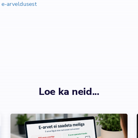
a
e-arveldusest
Loe ka neid...