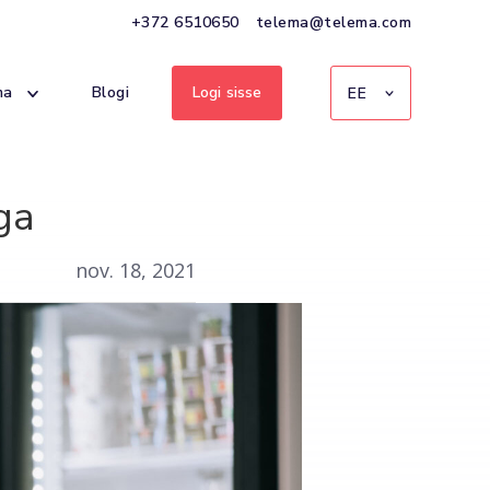
+372 6510650
telema@telema.com
ma
Blogi
Logi sisse
EE
ga
nov. 18, 2021