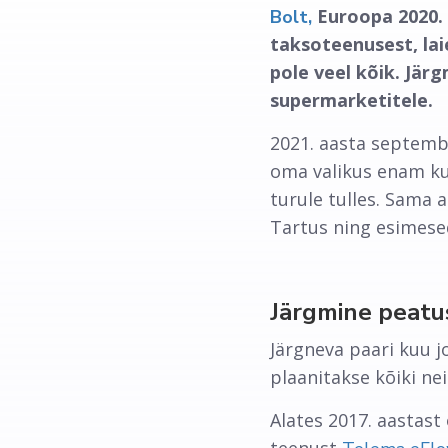
Euroopa 2020. 
Bolt,
taksoteenusest, lai
pole veel kõik. Jär
supermarketitele.
2021. aasta septemb
oma valikus enam kui
turule tulles. Sama 
Tartus ning esimesed
Järgmine peatu
Järgneva paari kuu j
plaanitakse kõiki ne
Alates 2017. aastast