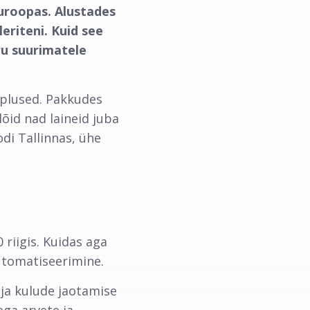
uroopas. Alustades
eriteni. Kuid see
ru suurimatele
uplused. Pakkudes
õid nad laineid juba
di Tallinnas, ühe
 riigis. Kuidas aga
automatiseerimine.
 ja kulude jaotamise