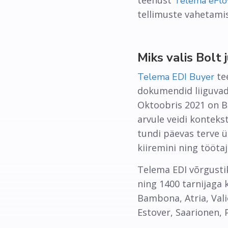
teenust
Telema eFl
tellimuste vahetami
Miks valis Bolt
tee
Telema EDI Buyer
dokumendid liiguvad 
Oktoobris 2021 on B
arvule veidi konteks
tundi päevas terve 
kiiremini ning tööt
Telema EDI võrgusti
ning 1400 tarnijaga 
Bambona, Atria, Vali
Estover, Saarionen, P