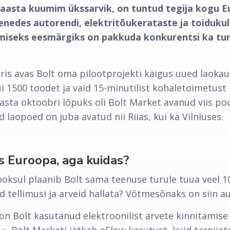
aasta kuumim ükssarvik, on tuntud tegija kogu E
enedes autorendi, elektritõukerataste ja toidukull
gmiseks eesmärgiks on pakkuda konkurentsi ka tu
ris avas Bolt oma pilootprojekti käigus uued laoka
 1500 toodet ja vaid 15-minutilist kohaletoimetust l
aasta oktoobri lõpuks oli Bolt Market avanud viis poo
 laopoed on juba avatud nii Riias, kui ka Vilniuses.
s Euroopa, aga kuidas?
ooksul plaanib Bolt sama teenuse turule tuua veel 10
id tellimusi ja arveid hallata? Võtmesõnaks on siin 
 on Bolt kasutanud elektroonilist arvete kinnitamise