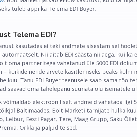
. Bolt Marketi jätkab eFlow kasutust, kuid tarnijat
ow
seks tuleb appi ka Telema EDI Buyer.
 just Telema EDI?
nust kasutades ei teki andmete sisestamisel hoole
automaatselt. Nii aitab EDI säästa nii aega, kui ka 
olt oma partneritega vahetanud üle 5000 EDI dokume
ti – kõikide nende arvete käsitlemiseks peaks kolm 
ühe kuu. Tänu EDI Buyer teenusele saab sama töö te
ajad saavad oma tähelepanu suunata olulisematele ül
k võimaldab elektrooniliselt andmeid vahetada ligi
kõikjal Baltimaades. Bolt Marketi tarnijate hulka ku
o, Leibur, Eesti Pagar, Tere, Maag Grupp, Saku Õlle
remia, Orkla ja paljud teised.