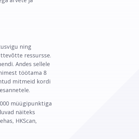
ega arvete ja
tusvigu ning
ettevõtte ressursse.
ndi. Andes sellele
inimest töötama 8
htud mitmeid kordi
esannetele.
 5000 müügipunktiga
uluvad näiteks
tehas, HKScan,