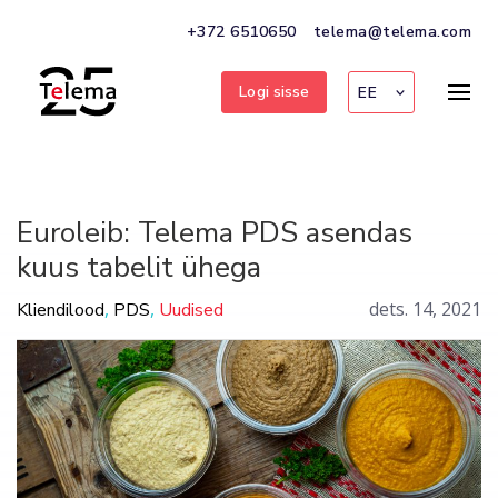
+372 6510650
telema@telema.com
Logi sisse
EE
Euroleib: Telema PDS asendas
kuus tabelit ühega
,
,
dets. 14, 2021
Kliendilood
PDS
Uudised