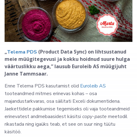
„
(Product Data Sync) on lihtsustanud
Telema PDS
meie müügitegevusi ja kokku hoidnud suure hulga
väärtuslikku aega,” lausub Euroleib AS müügijuht
Janne Tammsaar.
Enne Telema PDS kasutamist olid
Euroleib AS
tooteandmed mitmes erinevas kohas – osa
majandustarkvaras, osa säilitati Exceli dokumentidena.
Jaekettidele pakkumise tegemiseks oli vaja tooteandmeid
erinevatest andmebaasidest käsitsi
copy-paste
meetodil
rikastada ning igaüks teab, et see on suur ning tüütu
käsitöö.