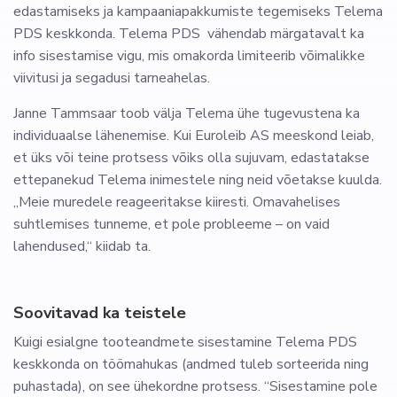
edastamiseks ja kampaaniapakkumiste tegemiseks Telema
PDS keskkonda.
Telema PDS vähendab märgatavalt ka
info sisestamise vigu, mis omakorda limiteerib võimalikke
viivitusi ja segadusi tarneahelas.
Janne Tammsaar toob välja Telema ühe
tugevustena ka
individuaalse lähenemise. Kui Euroleib AS meeskond leiab,
et üks või teine protsess võiks olla sujuvam, edastatakse
ettepanekud Telema inimestele ning neid võetakse kuulda.
„Meie muredele reageeritakse kiiresti. Omavahelises
suhtlemises tunneme, et pole probleeme – on vaid
lahendused,“ kiidab ta.
Soovitavad ka teistele
Kuigi esialgne tooteandmete sisestamine Telema PDS
keskkonda on töömahukas (andmed tuleb sorteerida ning
puhastada), on see ühekordne protsess. “Sisestamine pole