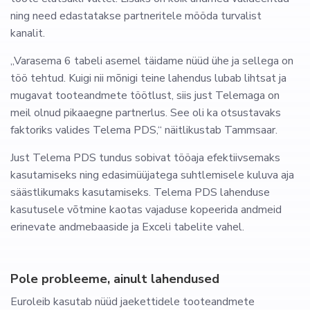
ning need edastatakse partneritele mööda turvalist
kanalit.
„Varasema 6 tabeli asemel täidame nüüd ühe ja sellega on
töö tehtud. Kuigi nii mõnigi teine lahendus lubab lihtsat ja
mugavat tooteandmete töötlust, siis just Telemaga on
meil olnud pikaaegne partnerlus. See oli ka otsustavaks
faktoriks valides Telema PDS,“ näitlikustab Tammsaar.
Just Telema PDS tundus sobivat tööaja efektiivsemaks
kasutamiseks ning edasimüüjatega suhtlemisele kuluva aja
säästlikumaks kasutamiseks. Telema PDS lahenduse
kasutusele võtmine kaotas vajaduse kopeerida andmeid
erinevate andmebaaside ja Exceli tabelite vahel.
Pole probleeme, ainult lahendused
Euroleib kasutab nüüd jaekettidele tooteandmete