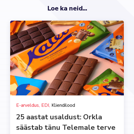
Loe ka neid...
,
,
E-arveldus
EDI
Kliendilood
25 aastat usaldust: Orkla
säästab tänu Telemale terve