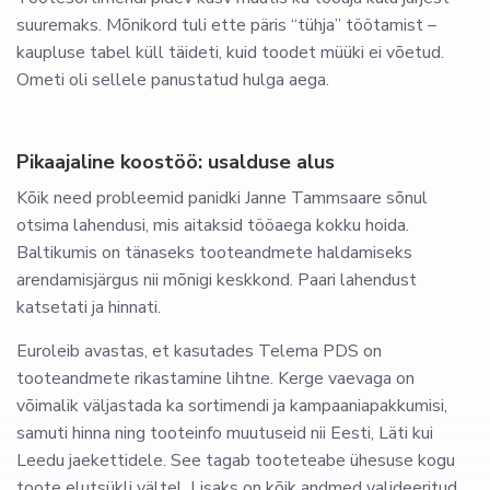
suuremaks. Mõnikord tuli ette päris “tühja” töötamist –
kaupluse tabel küll täideti, kuid toodet müüki ei võetud.
Ometi oli sellele panustatud hulga aega.
Pikaajaline koostöö: usalduse alus
Kõik need probleemid panidki Janne Tammsaare sõnul
otsima lahendusi, mis aitaksid tööaega kokku hoida.
Baltikumis on tänaseks tooteandmete haldamiseks
arendamisjärgus nii mõnigi keskkond. Paari lahendust
katsetati ja hinnati.
Euroleib avastas, et kasutades Telema PDS on
tooteandmete rikastamine lihtne. Kerge vaevaga on
võimalik väljastada ka sortimendi ja kampaaniapakkumisi,
samuti hinna ning tooteinfo muutuseid nii Eesti, Läti kui
Leedu jaekettidele. See tagab tooteteabe ühesuse kogu
toote elutsükli vältel. Lisaks on kõik andmed valideeritud