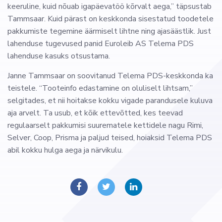
keeruline, kuid nõuab igapäevatöö kõrvalt aega,” täpsustab
Tammsaar. Kuid pärast on keskkonda sisestatud toodetele
pakkumiste tegemine äärmiselt lihtne ning ajasäästlik. Just
lahenduse tugevused panid Euroleib AS Telema PDS
lahenduse kasuks otsustama.
Janne Tammsaar on soovitanud Telema PDS-keskkonda ka
teistele. “Tooteinfo edastamine on oluliselt lihtsam,”
selgitades, et nii hoitakse kokku vigade parandusele kuluva
aja arvelt. Ta usub, et kõik ettevõtted, kes teevad
regulaarselt pakkumisi suurematele kettidele nagu Rimi,
Selver, Coop, Prisma ja paljud teised, hoiaksid Telema PDS
abil kokku hulga aega ja närvikulu.