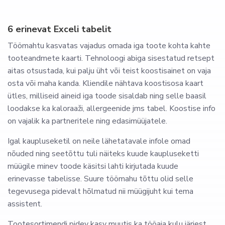
6 erinevat Exceli tabelit
Töömahtu kasvatas vajadus omada iga toote kohta kahte
tooteandmete kaarti. Tehnoloogi abiga sisestatud retsept
aitas otsustada, kui palju üht või teist koostisainet on vaja
osta või maha kanda. Kliendile nähtava koostisosa kaart
ütles, milliseid aineid iga toode sisaldab ning selle baasil
loodakse ka kaloraaži, allergeenide jms tabel. Koostise info
on vajalik ka partneritele ning edasimüüjatele.
Igal kaupluseketil on neile lähetatavale infole omad
nõuded ning seetõttu tuli näiteks kuude kaupluseketti
müügile minev toode käsitsi lahti kirjutada kuude
erinevasse tabelisse. Suure töömahu tõttu olid selle
tegevusega pidevalt hõlmatud nii müügijuht kui tema
assistent.
Tootesortimendi pidev kasv muutis ka tööaja kulu järjest