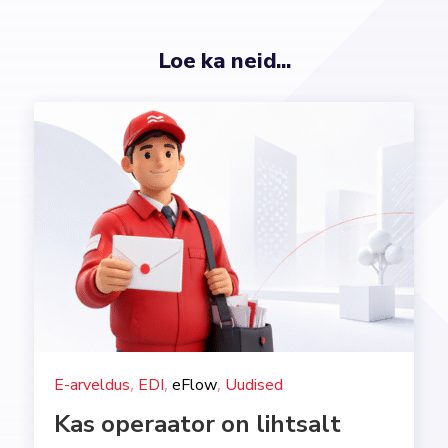
Loe ka neid...
,
,
,
E-arveldus
EDI
eFlow
Uudised
Kas operaator on lihtsalt