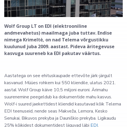
Wolf Group LT on EDI
(elektrooniline
andmevahetus)
maailmaga juba tuttav. Endise
nimega Krimeltė, on nad Telema võrgustikku
kuulunud juba 2009. aastast. Pideva äritegevuse
kasvuga suureneb ka EDI pakutav väärtus.
Aastatega on see ehituskaupade ettevõte järk-järgult
kasvanud. Müües rohkem kui 550 kliendile, ulatus 2021.
aastal Wolf Group käive 10,5 miljoni euroni. Ärimahu
suurenemine peegeldub ka dokumentide mahu kasvus.
Wolf-i suured jaekettidest kliendid kasutavad kõik Telema
EDI teenuseid, nende seas Makveža, Lemora, Kesko
Senukai, Bikuvos prekyba ja Dauniškio prekyba. Ligikaudu
25% kõikidest dokumentidest liiguvad läbi
EDI
.