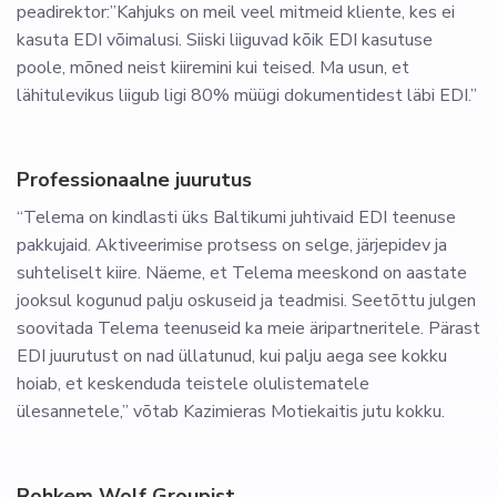
peadirektor:”Kahjuks on meil veel mitmeid kliente, kes ei
kasuta EDI võimalusi. Siiski liiguvad kõik EDI kasutuse
poole, mõned neist kiiremini kui teised. Ma usun, et
lähitulevikus liigub ligi 80% müügi dokumentidest läbi EDI.”
Professionaalne juurutus
“Telema on kindlasti üks Baltikumi juhtivaid EDI teenuse
pakkujaid. Aktiveerimise protsess on selge, järjepidev ja
suhteliselt kiire. Näeme, et Telema meeskond on aastate
jooksul kogunud palju oskuseid ja teadmisi. Seetõttu julgen
soovitada Telema teenuseid ka meie äripartneritele. Pärast
EDI juurutust on nad üllatunud, kui palju aega see kokku
hoiab, et keskenduda teistele olulistematele
ülesannetele,” võtab Kazimieras Motiekaitis jutu kokku.
Rohkem Wolf Groupist