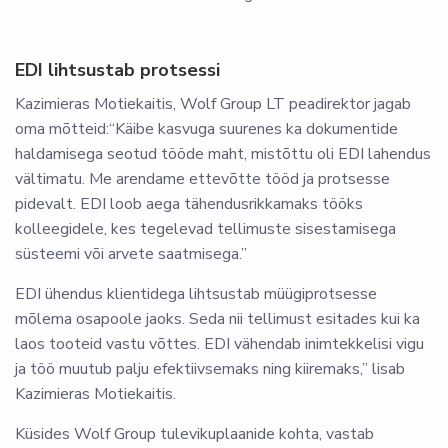
EDI lihtsustab protsessi
Kazimieras Motiekaitis, Wolf Group LT peadirektor jagab
oma mõtteid:“Käibe kasvuga suurenes ka dokumentide
haldamisega seotud tööde maht, mistõttu oli EDI lahendus
vältimatu. Me arendame ettevõtte tööd ja protsesse
pidevalt. EDI loob aega tähendusrikkamaks tööks
kolleegidele, kes tegelevad tellimuste sisestamisega
süsteemi või arvete saatmisega.”
EDI ühendus klientidega lihtsustab müügiprotsesse
mõlema osapoole jaoks. Seda nii tellimust esitades kui ka
laos tooteid vastu võttes. EDI vähendab inimtekkelisi vigu
ja töö muutub palju efektiivsemaks ning kiiremaks,” lisab
Kazimieras Motiekaitis.
Küsides Wolf Group tulevikuplaanide kohta, vastab