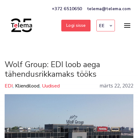
+372 6510650
telema@telema.com
Logi sisse
EE
Wolf Group: EDI loob aega
tähendusrikkamaks tööks
,
,
märts 22, 2022
EDI
Kliendilood
Uudised