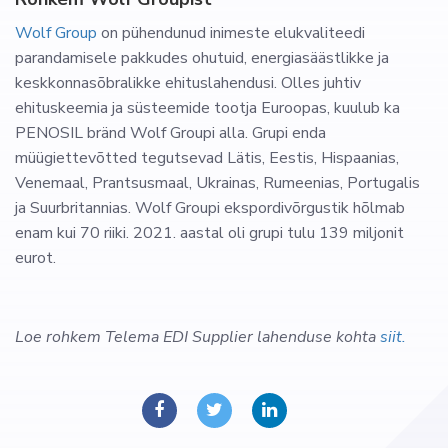
Wolf Group
on pühendunud inimeste elukvaliteedi
parandamisele pakkudes ohutuid, energiasäästlikke ja
keskkonnasõbralikke ehituslahendusi. Olles juhtiv
ehituskeemia ja süsteemide tootja Euroopas, kuulub ka
PENOSIL bränd Wolf Groupi alla. Grupi enda
müügiettevõtted tegutsevad Lätis, Eestis, Hispaanias,
Venemaal, Prantsusmaal, Ukrainas, Rumeenias, Portugalis
ja Suurbritannias. Wolf Groupi ekspordivõrgustik hõlmab
enam kui 70 riiki. 2021. aastal oli grupi tulu 139 miljonit
eurot.
Loe rohkem Telema EDI Supplier lahenduse kohta
siit.