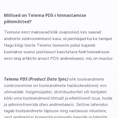
Millised on Telema PDS-i hinnastamise
põhimõtted?
Teenuse eest maksavad kõik osapooled, kes saavad
andmete sünkroonimisest kasu, nii jaemüüjad kui ka tarnijad.
Nagu kõigi teiste Telema teenuste puhul kujuneb
kuumakse suurus püsitasust kasutatava funktsionaalsuse
eest ning artiklite arvust PDS andmebaasis, mis on muutuv.
Telema PDS (Product Data Sync)
ehk tooteandmete
sünkroonimine on tooteandmete halduskeskkond, mis
võimaldab hulgimüüjatel, distribuutoritel või tootjatel
kõiki oma tooteandmeid lihtsalt ja efektiivselt luua, hoida
ja administreerida ühes andmebaasis. Selline lahendus
tagab tooteandmete täpsuse ning vastavuse nõuetele,
sest andmeid ei kopeerita erinevate baaside ja tabelite