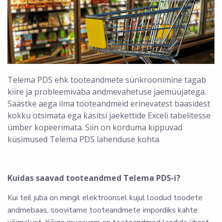
Telema PDS ehk tooteandmete sünkroonimine tagab
kiire ja probleemivaba andmevahetuse jaemüüjatega.
Säästke aega ilma tooteandmeid erinevatest baasidest
kokku otsimata ega käsitsi jaekettide Exceli tabelitesse
ümber kopeerimata. Siin on korduma kippuvad
küsimused Telema PDS lahenduse kohta.
Kuidas saavad tooteandmed Telema PDS-i?
Kui teil juba on mingil elektroonsel kujul loodud toodete
andmebaas, soovitame tooteandmete impordiks kahte