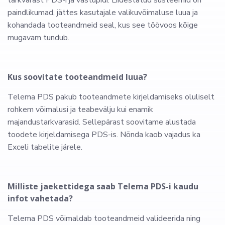
tarkvarast PDS-i ja vastupidi. Liidestatud süsteemid on
paindlikumad, jättes kasutajale valikuvõimaluse luua ja
kohandada tooteandmeid seal, kus see töövoos kõige
mugavam tundub.
Kus soovitate tooteandmeid luua?
Telema PDS pakub tooteandmete kirjeldamiseks oluliselt
rohkem võimalusi ja teabevälju kui enamik
majandustarkvarasid. Sellepärast soovitame alustada
toodete kirjeldamisega PDS-is. Nõnda kaob vajadus ka
Exceli tabelite järele.
Milliste jaekettidega saab Telema PDS-i kaudu
infot vahetada?
Telema PDS võimaldab tooteandmeid valideerida ning