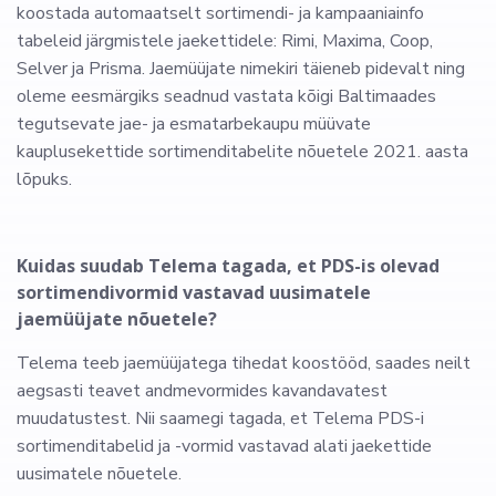
koostada automaatselt sortimendi- ja kampaaniainfo
tabeleid järgmistele jaekettidele: Rimi, Maxima, Coop,
Selver ja Prisma. Jaemüüjate nimekiri täieneb pidevalt ning
oleme eesmärgiks seadnud vastata kõigi Baltimaades
tegutsevate jae- ja esmatarbekaupu müüvate
kauplusekettide sortimenditabelite nõuetele 2021. aasta
lõpuks.
Kuidas suudab Telema tagada, et PDS-is olevad
sortimendivormid vastavad uusimatele
jaemüüjate nõuetele?
Telema teeb jaemüüjatega tihedat koostööd, saades neilt
aegsasti teavet andmevormides kavandavatest
muudatustest. Nii saamegi tagada, et Telema PDS-i
sortimenditabelid ja -vormid vastavad alati jaekettide
uusimatele nõuetele.