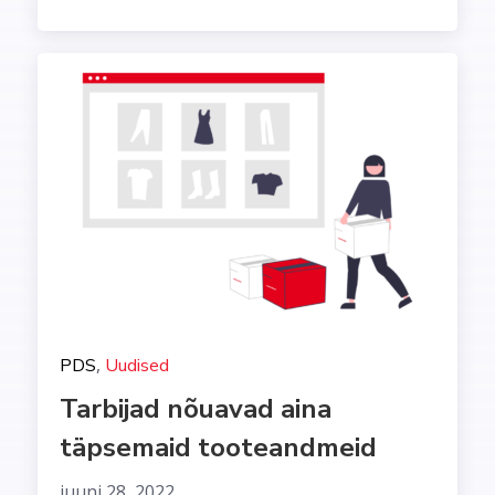
,
PDS
Uudised
Tarbijad nõuavad aina
täpsemaid tooteandmeid
juuni 28, 2022