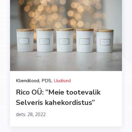
,
,
Kliendilood
PDS
Uudised
Rico OÜ: ”Meie tootevalik
Selveris kahekordistus”
dets. 28, 2022