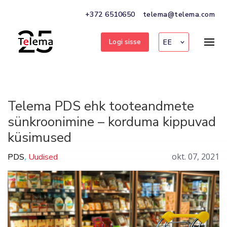
+372 6510650
telema@telema.com
Logi sisse
EE
Telema PDS ehk tooteandmete
sünkroonimine – korduma kippuvad
küsimused
,
okt. 07, 2021
PDS
Uudised