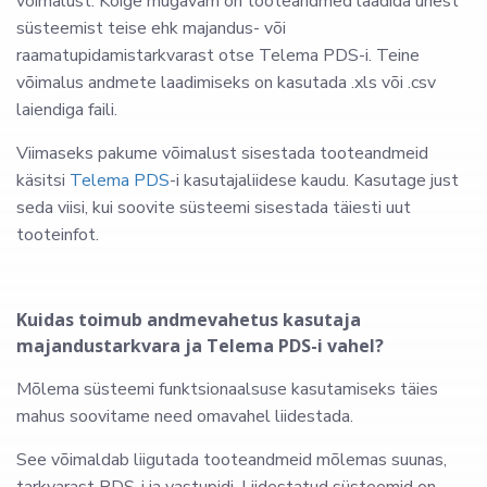
võimalust. Kõige mugavam on tooteandmed laadida ühest
süsteemist teise ehk majandus- või
raamatupidamistarkvarast otse Telema PDS-i. Teine
võimalus andmete laadimiseks on kasutada .xls või .csv
laiendiga faili.
Viimaseks pakume võimalust sisestada tooteandmeid
käsitsi
Telema PDS
-i kasutajaliidese kaudu. Kasutage just
seda viisi, kui soovite süsteemi sisestada täiesti uut
tooteinfot.
Kuidas toimub andmevahetus kasutaja
majandustarkvara ja Telema PDS-i vahel?
Mõlema süsteemi funktsionaalsuse kasutamiseks täies
mahus soovitame need omavahel liidestada.
See võimaldab liigutada tooteandmeid mõlemas suunas,