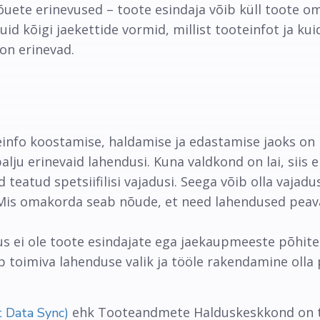
uete erinevused – toote esindaja võib küll toote oma
kuid kõigi jaekettide vormid, millist tooteinfot ja k
on erinevad.
teinfo koostamise, haldamise ja edastamise jaoks on
alju erinevaid lahendusi. Kuna valdkond on lai, siis
 teatud spetsiifilisi vajadusi. Seega võib olla vajad
 Mis omakorda seab nõude, et need lahendused pea
s ei ole toote esindajate ega jaekaupmeeste põhite
b toimiva lahenduse valik ja tööle rakendamine olla 
ehk Tooteandmete Halduskeskkond on t
 Data Sync)