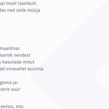
l moel täielikult
uidas nad seda müüja
 maailmas
 enamik nendest
us kasutada mitut
vad omavahel suutma
gevus ja -
päris suur
eenus, mis