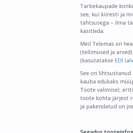
Tarbekaupade konkur
see, kui kiiresti ja 
tähtsusega – ilma t
käsitleda.
Meil Telemas on hea
(tellimused ja arved
(kasutatakse
EDI lah
See on lihtsustanud k
kauba edukaks müügi
Toote valimisel, erit
toote kohta järjest 
ja pakendatud on jne
Segadus tooteinfog