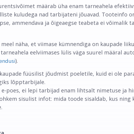
entsivõimet määrab üha enam tarneahela efektiivs
milliste kuludega nad tarbijateni jõuavad. Tooteinfo on 
äpse, ammendava ja õigeaegse teabeta ei võimalik t
 meel näha, et viimase kümnendiga on kaupade liik
) tarneahela eelviimases lülis väga suurel määral au
).
endusi
aupade füüsilist jõudmist poeletile, kuid ei ole para
ks lõpptarbijale.
i e-poes, ei lepi tarbijad enam lihtsalt nimetuse ja 
rohkem sisulist infot: mida toode sisaldab, kus ning
.
a.