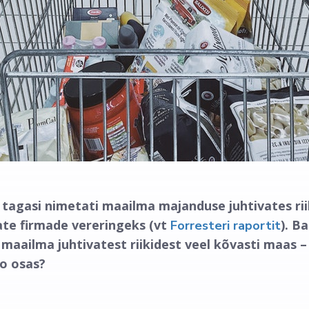
tagasi nimetati maailma majanduse juhtivates rii
ate firmade vereringeks (vt
). Ba
Forresteri raportit
aailma juhtivatest riikidest veel kõvasti maas – 
o osas?