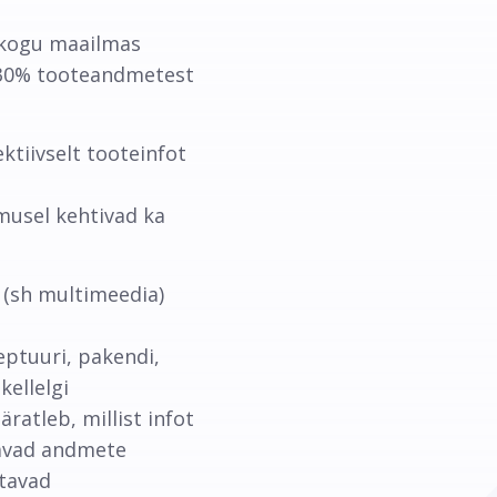
t kogu maailmas
u 30% tooteandmetest
ktiivselt tooteinfot
musel kehtivad ka
 (sh multimeedia)
eptuuri, pakendi,
kellelgi
ratleb, millist infot
tavad andmete
atavad