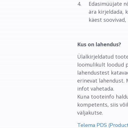
Edasimüüjate nõ
ära kirjeldada, 
käest soovivad, 
Kus on lahendus?
Ülalkirjeldatud too
loomulikult loodud p
lahendustest katavad
erinevat lahendust.
infot vahetada.
Kuna tooteinfo haldu
kompetents, siis või
väljakutse.
Telema PDS (Product