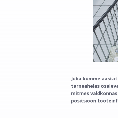
Juba kümme aastat 
tarneahelas osalev
mitmes valdkonnas m
positsioon tooteinf