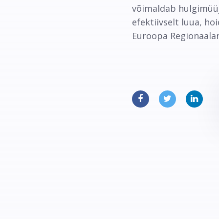
võimaldab hulgimüüja
efektiivselt luua, h
Euroopa Regionaalar