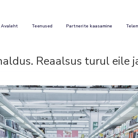
Avaleht
Teenused
Partnerite kaasamine
Tele
aldus. Reaalsus turul eile j