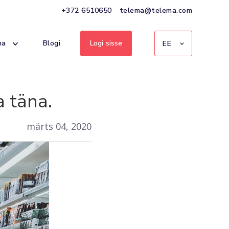
+372 6510650
telema@telema.com
ma
Blogi
Logi sisse
EE
a täna.
märts 04, 2020