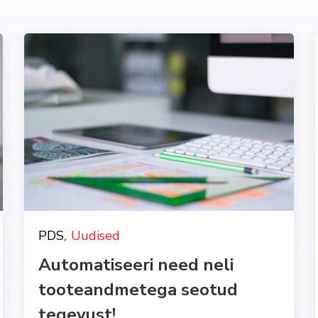
,
PDS
Uudised
Automatiseeri need neli
tooteandmetega seotud
tegevust!