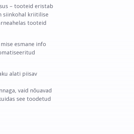
us – tooteid eristab
siinkohal kriitilise
arneahelas tooteid
umise esmane info
tomatiseeritud
ku alati piisav
hinnaga, vaid nõuavad
 kuidas see toodetud