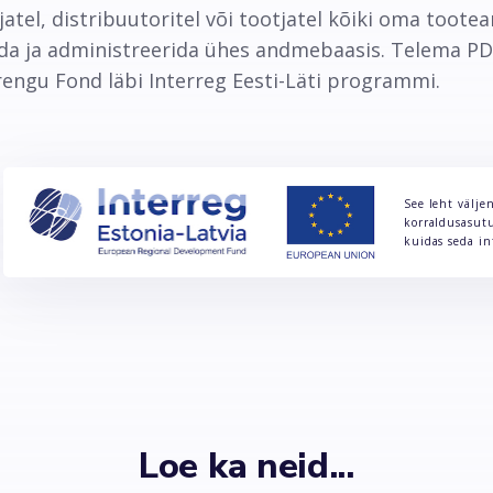
tel, distribuutoritel või tootjatel kõiki oma tootea
oida ja administreerida ühes andmebaasis. Telema PD
engu Fond läbi Interreg Eesti-Läti programmi.
See leht välje
korraldusasutus
kuidas seda in
Loe ka neid...