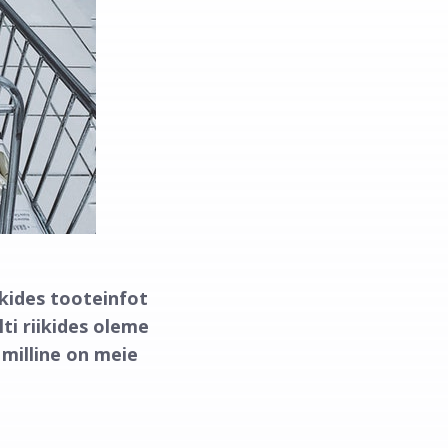
kides tooteinfot
lti riikides oleme
milline on meie