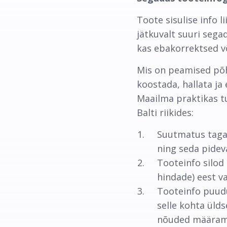
Toote sisulise info l
jätkuvalt suuri seg
kas ebakorrektsed v
Mis on peamised põhj
koostada, hallata ja
Maailma praktikas t
Balti riikides:
Suutmatus tagad
ning seda pidev
Tooteinfo silod 
hindade) eest va
Tooteinfo puuduj
selle kohta üld
nõuded määramat