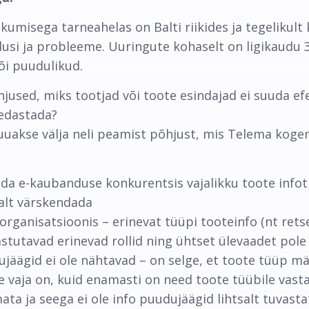
iikumisega tarneahelas on Balti riikides ja tegelikul
adusi ja probleeme. Uuringute kohaselt on ligikaud
õi puudulikud.
used, miks tootjad või toote esindajad ei suuda efe
 edastada?
uuakse välja neli peamist põhjust, mis Telema koge
a e-kaubanduse konkurentsis vajalikku toote infot
alt värskendada
organisatsioonis – erinevat tüüpi tooteinfo (nt rets
stutavad erinevad rollid ning ühtset ülevaadet pole 
äägid ei ole nähtavad – on selge, et toote tüüp mää
se vaja on, kuid enamasti on need toote tüübile vas
a ja seega ei ole info puudujäägid lihtsalt tuvast